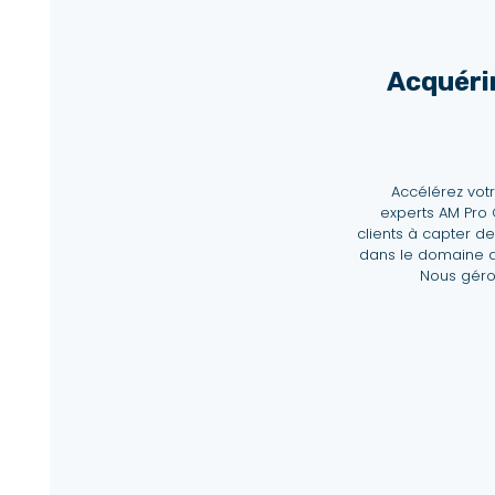
Acquér
Accélérez vot
experts AM Pro 
clients à capter d
dans le domaine d
Nous géron