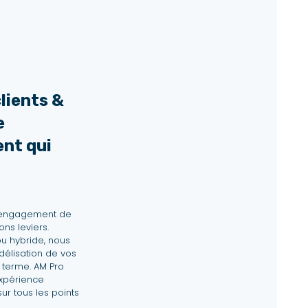
lients &
e
ent qui
l’engagement de
ons leviers.
ou hybride, nous
délisation de vos
g terme. AM Pro
expérience
ur tous les points