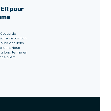
ER pour
lume
 réseau de
votre disposition
nouer des liens
lients. Nous
e à long terme en
nce client.