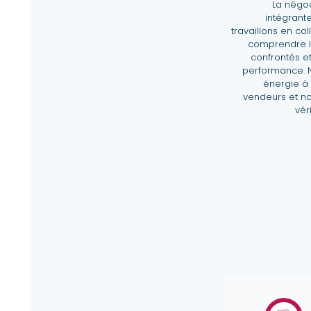
La négoc
intégrante
travaillons en co
comprendre l
confrontés e
performance. 
énergie à
vendeurs et no
vér